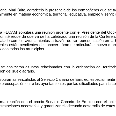
ia, Mari Brito, agradeció la presencia de los compañeros que se tras
lmente en materia económica, territorial, educativa, empleo y servici
e la FECAM solicitará una reunión urgente con el Presidente del Gob
mité recuerda que ya se ha celebrado una reunión de la Conferenci
tratado con los ayuntamientos a través de su representación en la
ocales están pendientes de conocer cómo se articulará el nuevo ma
 y con todos los municipios.
e analizaron asuntos relacionados con la ordenación del territorio
ón del suelo agrario.
s programas vinculados al Servicio Canario de Empleo, especialment
 preocupación entre los ayuntamientos por las dificultades para la co
a reunión con el propio Servicio Canario de Empleo con el obje
ontrataciones necesarias y garantizar el adecuado desarrollo de esto