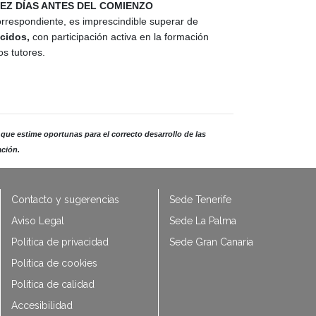
IEZ DÍAS ANTES DEL COMIENZO
espondiente, es imprescindible superar de
cidos,
con participación activa en la formación
os tutores.
 que estime oportunas para el correcto desarrollo de las
ación.
Contacto y sugerencias
Sede Tenerife
Aviso Legal
Sede La Palma
Política de privacidad
Sede Gran Canaria
Política de cookies
Política de calidad
Accesibilidad