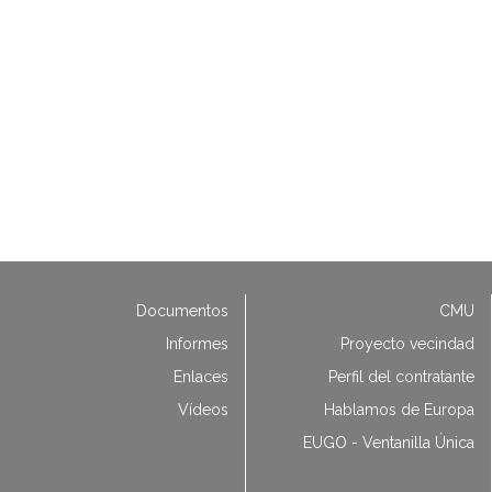
Documentos
CMU
Informes
Proyecto vecindad
Enlaces
Perfil del contratante
Vídeos
Hablamos de Europa
EUGO - Ventanilla Única