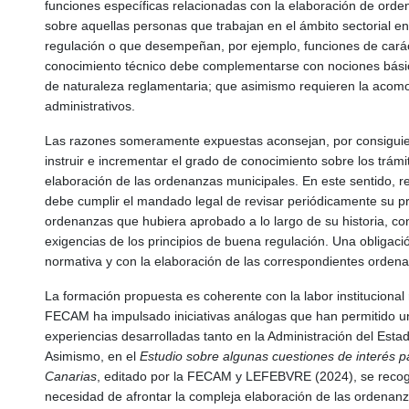
funciones específicas relacionadas con la elaboración de ord
sobre aquellas personas que trabajan en el ámbito sectorial 
regulación o que desempeñan, por ejemplo, funciones de caráct
conocimiento técnico debe complementarse con nociones básica
de naturaleza reglamentaria; que asimismo requieren la acom
administrativos.
Las razones someramente expuestas aconsejan, por consiguie
instruir e incrementar el grado de conocimiento sobre los trám
elaboración de las ordenanzas municipales. En este sentido, re
debe cumplir el mandado legal de revisar periódicamente su p
ordenanzas que hubiera aprobado a lo largo de su historia, con 
exigencias de los principios de buena regulación. Una obligaci
normativa y con la elaboración de las correspondientes orden
La formación propuesta es coherente con la labor institucional
FECAM ha impulsado iniciativas análogas que han permitido una
experiencias desarrolladas tanto en la Administración del E
Asimismo, en el
Estudio sobre algunas cuestiones de interés pa
Canarias
, editado por la FECAM y LEFEBVRE (2024), se recog
necesidad de afrontar la compleja elaboración de las ordenanz