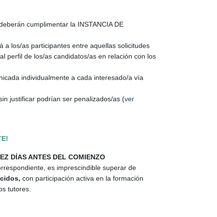
a, deberán cumplimentar la INSTANCIA DE
 a los/as participantes entre aquellas solicitudes
l perfil de los/as candidatos/as en relación con los
nicada individualmente a cada interesado/a vía
n justificar podrían ser penalizados/as (
ver
E!
IEZ DÍAS ANTES DEL COMIENZO
espondiente, es imprescindible superar de
cidos,
con participación activa en la formación
os tutores.