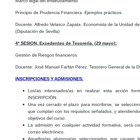
Marco legal del endeudamiento.
Principio de Prudencia Financiera. Ejemplos prácticos.
Docente: Alfredo Velasco Zapata. Economista de la Unidad 
(Diputación de Sevilla)
4ª SESION. Excedentes de Tesorería. (29 mayo):
Gestión de Riesgos financieros.
Docente: José Manuel Farfán Pérez. Tesorero General de la Dip
INSCRIPCIONES Y ADMISIONES:
Los/as interesados/as en realizar esta acción fo
INSCRIPCIÓN.
Una vez cerrado el plazo para inscribirse, se selecciona
que cumplan con los requisitos señalados, y atendiendo a
objetivos del curso.
La admisión en cualquier actividad formativa, será c
correo electrónico.
Aquellos/as alumnos/as seleccionados que causen baj