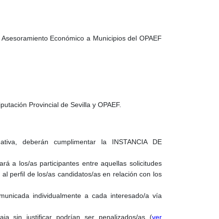
de Asesoramiento Económico a Municipios del OPAEF
utación Provincial de Sevilla y OPAEF.
rmativa, deberán cumplimentar la INSTANCIA DE
rá a los/as participantes entre aquellas solicitudes
l perfil de los/as candidatos/as en relación con los
omunicada individualmente a cada interesado/a vía
a sin justificar podrían ser penalizados/as (
ver