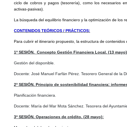
ciclo de cobros y pagos (tesorería), como los necesarios en
activas-pasivas).
La búsqueda del equilibrio financiero y la optimización de los r
CONTENIDOS TEÓRICOS / PRÁCTICOS:
Para cubrir el itinerario propuesto, la estructura de contenidos
1ª SESIÓN. Concepto Gestión Financiera Local. (13 mayo)
Gestión del disponible.
Docente: José Manuel Farfán Pérez. Tesorero General de la Dip
2ª SESIÓN. Principio de sostenibilidad financiera: inform
Planificación financiera.
Docente: María del Mar Mota Sánchez. Tesorera del Ayuntamien
3ª SESIÓN. Operaciones de crédito. (28 mayo):